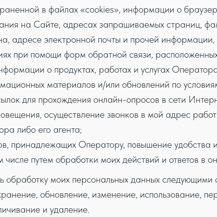
раненной в файлах «cookies», информации о браузере
ания на Сайте, адресах запрашиваемых страниц, фам
на, адресе электронной почты и прочей информации
ях при помощи форм обратной связи, расположенных
формации о продуктах, работах и услугах Оператора
мационных материалов и/или обновлений по условиям
сылок для прохождения онлайн-опросов в сети Интер
овещения, осуществление звонков в мой адрес рабо
ра либо его агента;
ов, принадлежащих Оператору, повышение удобства и
ом числе путем обработки моих действий и ответов в 
ь обработку моих персональных данных следующими с
хранение, обновление, изменение, использование, п
личивание и удаление.